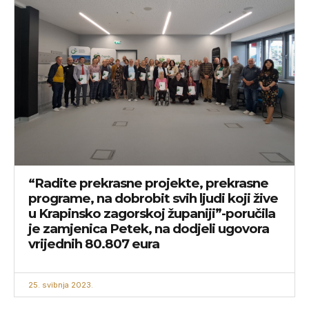
“Radite prekrasne projekte, prekrasne
programe, na dobrobit svih ljudi koji žive
u Krapinsko zagorskoj županiji”-poručila
je zamjenica Petek, na dodjeli ugovora
vrijednih 80.807 eura
25. svibnja 2023.