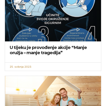
U tijeku je provođenje akcije “Manje
oružja – manje tragedija”
25. svibnja 2023.